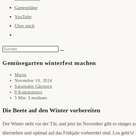
Gartenpläne
search
YouTube
panel.
Über mich
Website-
Suche
Diese
umschalten
Website
Gemüsegarten winterfest machen
durchsuchen
Beitrags-
Maren
Autor:
Beitrag
November 10, 2024
veröffentlicht:
Beitrags-
Saisonales Gärtnern
Kategorie:
Beitrags-
0 Kommentare
Kommentare:
Lesedauer:
5 Min. Lesedauer
Die Beete auf den Winter vorbereiten
Der Winter steht vor der Tür, und jetzt im November gibt es einiges 
überstehen und optimal auf das Frühjahr vorbereitet sind. Los geht’s!