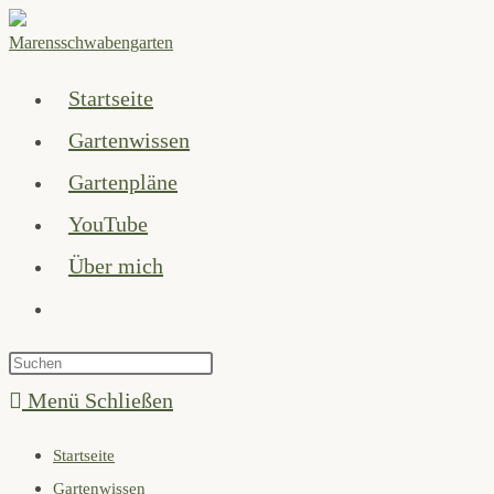
Zum
Inhalt
springen
Startseite
Gartenwissen
Gartenpläne
YouTube
Über mich
Website-
Suche
Press
umschalten
Escape
Menü
Schließen
to
Startseite
close
Gartenwissen
the