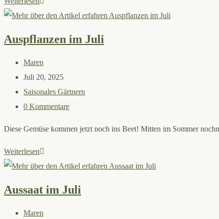
Kompost,
Weiterlesen
Pflanzenkohle
&
Auspflanzen im Juli
eine
Daunendecke
Beitrags-
Maren
Autor:
Beitrag
Juli 20, 2025
veröffentlicht:
Beitrags-
Saisonales Gärtnern
Kategorie:
Beitrags-
0 Kommentare
Kommentare:
Diese Gemüse kommen jetzt noch ins Beet! Mitten im Sommer nochmal
Auspflanzen
Weiterlesen
im
Juli
Aussaat im Juli
Beitrags-
Maren