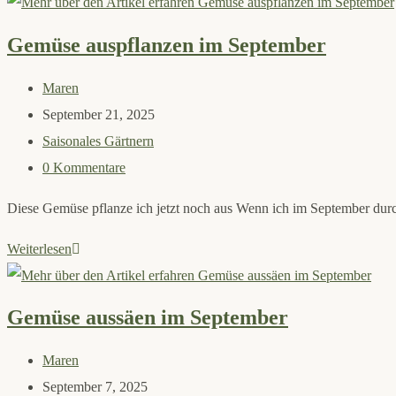
besten
Gemüse
Gemüse auspflanzen im September
für
Anfänger
Beitrags-
Maren
im
Autor:
Beitrag
September 21, 2025
Jahr
veröffentlicht:
Beitrags-
Saisonales Gärtnern
2026
Kategorie:
Beitrags-
0 Kommentare
Kommentare:
Diese Gemüse pflanze ich jetzt noch aus Wenn ich im September durch
Gemüse
Weiterlesen
auspflanzen
im
Gemüse aussäen im September
September
Beitrags-
Maren
Autor:
Beitrag
September 7, 2025