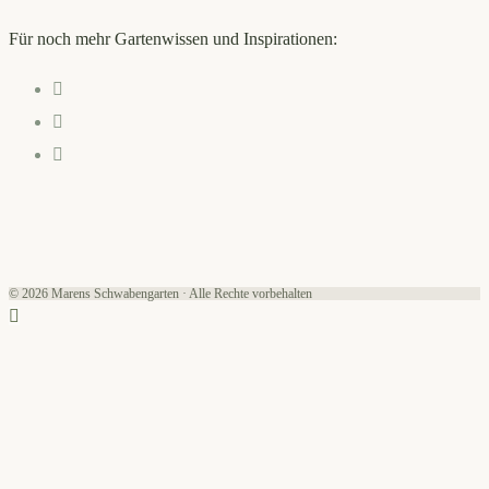
Für noch mehr Gartenwissen und Inspirationen:
Opens
in
Opens
a
in
Opens
new
a
in
tab
new
a
tab
new
tab
© 2026 Marens Schwabengarten · Alle Rechte vorbehalten