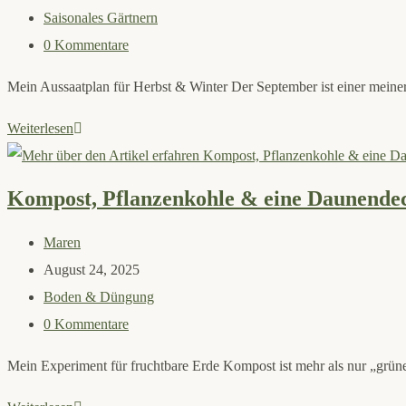
veröffentlicht:
Beitrags-
Saisonales Gärtnern
Kategorie:
Beitrags-
0 Kommentare
Kommentare:
Mein Aussaatplan für Herbst & Winter Der September ist einer mein
Gemüse
Weiterlesen
aussäen
im
Kompost, Pflanzenkohle & eine Daunende
September
Beitrags-
Maren
Autor:
Beitrag
August 24, 2025
veröffentlicht:
Beitrags-
Boden & Düngung
Kategorie:
Beitrags-
0 Kommentare
Kommentare:
Mein Experiment für fruchtbare Erde Kompost ist mehr als nur „grüne