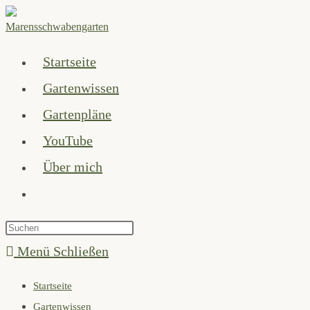
Zum
Inhalt
springen
Startseite
Gartenwissen
Gartenpläne
YouTube
Über mich
Website-
Suche
Press
umschalten
Escape
Menü
Schließen
to
Startseite
close
Gartenwissen
the