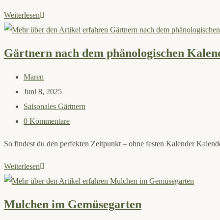
Pflanzen
Weiterlesen
&
Direktsaaten
Gärtnern nach dem phänologischen Kalen
im
Juni
Beitrags-
Maren
Autor:
Beitrag
Juni 8, 2025
veröffentlicht:
Beitrags-
Saisonales Gärtnern
Kategorie:
Beitrags-
0 Kommentare
Kommentare:
So findest du den perfekten Zeitpunkt – ohne festen Kalender Kalend
Gärtnern
Weiterlesen
nach
dem
Mulchen im Gemüsegarten
phänologischen