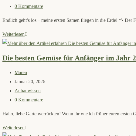
Kategorie:
Beitrags-
0 Kommentare
Kommentare:
Endlich geht’s los – meine ersten Samen fliegen in die Erde! 🌱 De
Aussaat
Weiterlesen
im
Februar
Die besten Gemüse für Anfänger im Jahr 
2026
Beitrags-
Maren
Autor:
Beitrag
Januar 20, 2026
veröffentlicht:
Beitrags-
Anbauwissen
Kategorie:
Beitrags-
0 Kommentare
Kommentare:
Hallo, liebe Gartenverrückten! Wenn ihr wie ich früher euren ersten G
Die
Weiterlesen