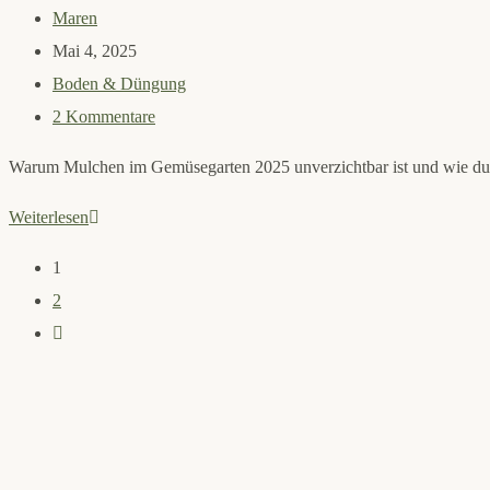
Kalender
Beitrags-
Maren
Autor:
Beitrag
Mai 4, 2025
veröffentlicht:
Beitrags-
Boden & Düngung
Kategorie:
Beitrags-
2 Kommentare
Kommentare:
Warum Mulchen im Gemüsegarten 2025 unverzichtbar ist und wie du es
Mulchen
Weiterlesen
im
1
Gemüsegarten
2
Zur
nächsten
Seite