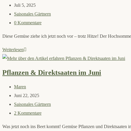
Autor:
Beitrag
Juli 5, 2025
veröffentlicht:
Beitrags-
Saisonales Gärtnern
Kategorie:
Beitrags-
0 Kommentare
Kommentare:
Diese Gemüse ziehe ich jetzt noch vor – trotz Hitze! Der Hochsommer
Aussaat
Weiterlesen
im
Juli
Pflanzen & Direktsaaten im Juni
Beitrags-
Maren
Autor:
Beitrag
Juni 22, 2025
veröffentlicht:
Beitrags-
Saisonales Gärtnern
Kategorie:
Beitrags-
2 Kommentare
Kommentare:
Was jetzt noch ins Beet kommt! Gemüse Pflanzen und Direktsaaten im 