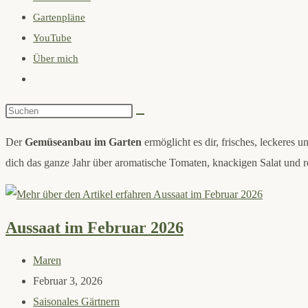
Gartenpläne
search
YouTube
panel.
Über mich
Website-
Suche
Diese
umschalten
Website
Der
Gemüseanbau im Garten
ermöglicht es dir, frisches, leckeres
durchsuchen
dich das ganze Jahr über aromatische Tomaten, knackigen Salat und ro
Aussaat im Februar 2026
Beitrags-
Maren
Autor:
Beitrag
Februar 3, 2026
veröffentlicht:
Beitrags-
Saisonales Gärtnern