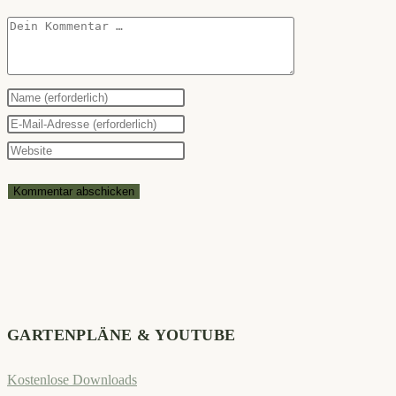
Kommentar
Gib
deinen
Gib
Namen
deine
Gib
oder
E-
deine
Benutzernamen
Mail-
Website-
zum
Adresse
URL
Kommentieren
zum
ein
ein
Kommentieren
(optional)
ein
GARTENPLÄNE & YOUTUBE
Kostenlose Downloads