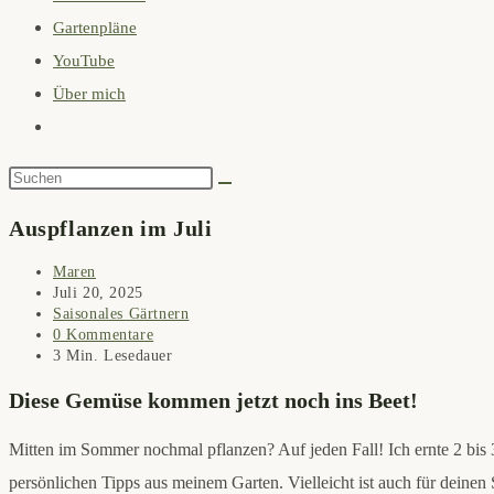
Gartenpläne
search
YouTube
panel.
Über mich
Website-
Suche
Diese
umschalten
Website
Auspflanzen im Juli
durchsuchen
Beitrags-
Maren
Autor:
Beitrag
Juli 20, 2025
veröffentlicht:
Beitrags-
Saisonales Gärtnern
Kategorie:
Beitrags-
0 Kommentare
Kommentare:
Lesedauer:
3 Min. Lesedauer
Diese Gemüse kommen jetzt noch ins Beet!
Mitten im Sommer nochmal pflanzen? Auf jeden Fall! Ich ernte 2 bis 
persönlichen Tipps aus meinem Garten. Vielleicht ist auch für deine