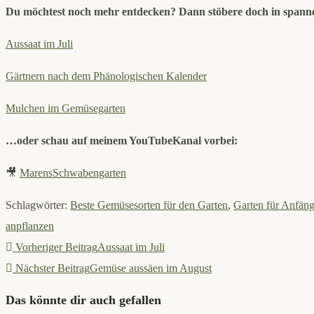
Du möchtest noch mehr entdecken? Dann stöbere doch in spanne
Aussaat im Juli
Gärtnern nach dem Phänologischen Kalender
Mulchen im Gemüsegarten
…oder schau auf meinem YouTubeKanal vorbei:
🎥
MarensSchwabengarten
Schlagwörter
:
Beste Gemüsesorten für den Garten
,
Garten für Anfäng
anpflanzen
Weitere
Vorheriger Beitrag
Aussaat im Juli
Artikel
Nächster Beitrag
Gemüse aussäen im August
ansehen
Das könnte dir auch gefallen