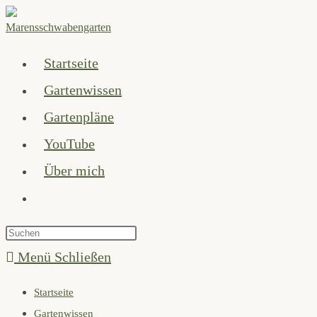
Zum
Inhalt
springen
Startseite
Gartenwissen
Gartenpläne
YouTube
Über mich
Website-
Suche
Press
umschalten
Escape
Menü
Schließen
to
Startseite
close
Gartenwissen
the