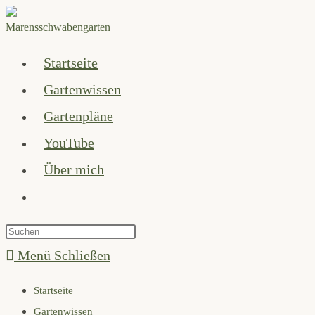
Zum
Inhalt
springen
Startseite
Gartenwissen
Gartenpläne
YouTube
Über mich
Website-
Suche
Press
umschalten
Escape
Menü
Schließen
to
Startseite
close
Gartenwissen
the