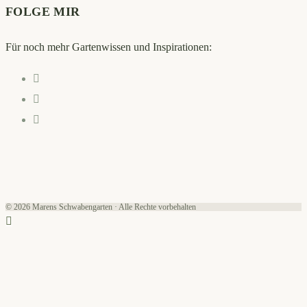
FOLGE MIR
Für noch mehr Gartenwissen und Inspirationen:
Opens
in
Opens
a
in
Opens
new
a
in
tab
new
a
tab
new
tab
© 2026 Marens Schwabengarten · Alle Rechte vorbehalten