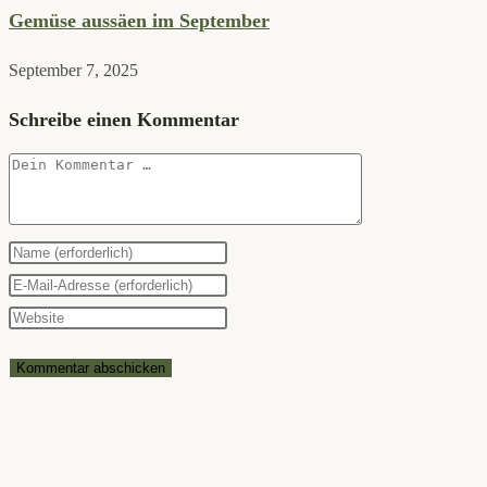
Gemüse aussäen im September
September 7, 2025
Schreibe einen Kommentar
Kommentar
Gib
deinen
Gib
Namen
deine
Gib
oder
E-
deine
Benutzernamen
Mail-
Website-
zum
Adresse
URL
Kommentieren
zum
ein
ein
Kommentieren
(optional)