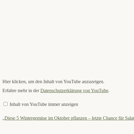
„Diese
Hier klicken, um den Inhalt von YouTube anzuzeigen.
5
Wintergemüse
Erfahre mehr in der
Datenschutzerklärung von YouTube
.
im
Oktober
pflanzen
Inhalt von YouTube immer anzeigen
–
letzte
Chance
„Diese 5 Wintergemüse im Oktober pflanzen – letzte Chance für Salat
für
Salate,
Spinat
&