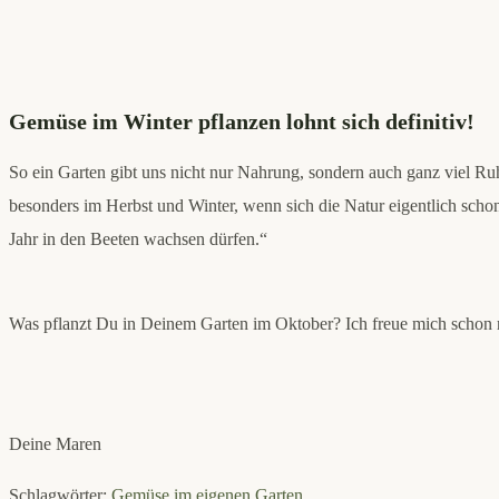
Wintersteckzwiebeln
🧅“
von
YouTube
anzeigen
Gemüse im Winter pflanzen lohnt sich definitiv!
So ein Garten gibt uns nicht nur Nahrung, sondern auch ganz viel Ruh
besonders im Herbst und Winter, wenn sich die Natur eigentlich schon
Jahr in den Beeten wachsen dürfen.“
Was pflanzt Du in Deinem Garten im Oktober? Ich freue mich schon r
Deine Maren
Schlagwörter
:
Gemüse im eigenen Garten