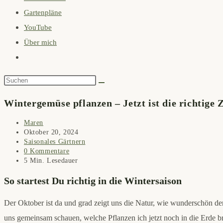
Gartenpläne
search
YouTube
panel.
Über mich
Website-
Suche
Diese
umschalten
Website
Wintergemüse pflanzen – Jetzt ist die richtige Z
durchsuchen
Beitrags-
Maren
Autor:
Beitrag
Oktober 20, 2024
veröffentlicht:
Beitrags-
Saisonales Gärtnern
Kategorie:
Beitrags-
0 Kommentare
Kommentare:
Lesedauer:
5 Min. Lesedauer
So startest Du richtig in die Wintersaison
Der Oktober ist da und grad zeigt uns die Natur, wie wunderschön der
uns gemeinsam schauen, welche Pflanzen ich jetzt noch in die Erde br