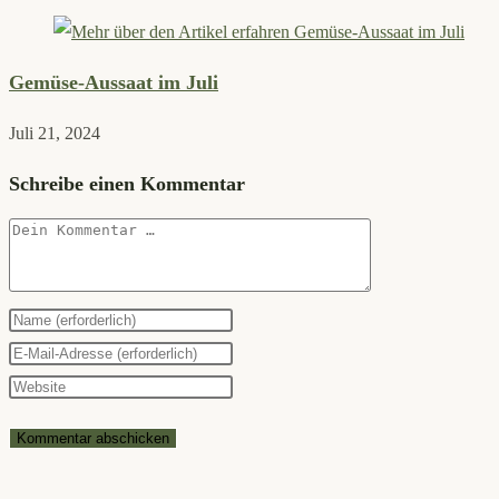
Gemüse-Aussaat im Juli
Juli 21, 2024
Schreibe einen Kommentar
Kommentar
Gib
deinen
Gib
Namen
deine
Gib
oder
E-
deine
Benutzernamen
Mail-
Website-
zum
Adresse
URL