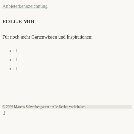
Anbieterkennzeichnung
FOLGE MIR
Für noch mehr Gartenwissen und Inspirationen:
Opens
in
Opens
a
in
Opens
new
a
in
tab
new
a
tab
new
tab
© 2026 Marens Schwabengarten · Alle Rechte vorbehalten