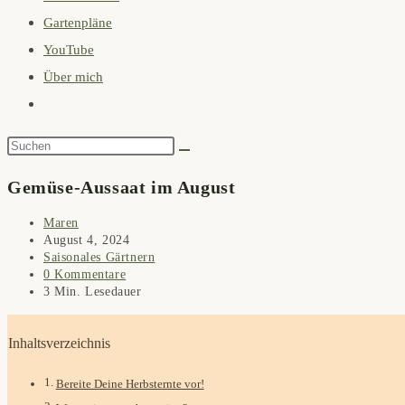
Gartenpläne
search
YouTube
panel.
Über mich
Website-
Suche
Diese
umschalten
Website
Gemüse-Aussaat im August
durchsuchen
Beitrags-
Maren
Autor:
Beitrag
August 4, 2024
veröffentlicht:
Beitrags-
Saisonales Gärtnern
Kategorie:
Beitrags-
0 Kommentare
Kommentare:
Lesedauer:
3 Min. Lesedauer
Inhaltsverzeichnis
Bereite Deine Herbsternte vor!