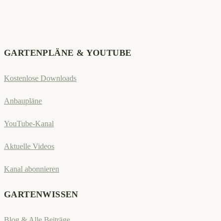
Kommentieren
zum
ein
ein
Kommentieren
(optional)
ein
GARTENPLÄNE & YOUTUBE
Kostenlose Downloads
Anbaupläne
YouTube-Kanal
Aktuelle Videos
Kanal abonnieren
GARTENWISSEN
Blog & Alle Beiträge