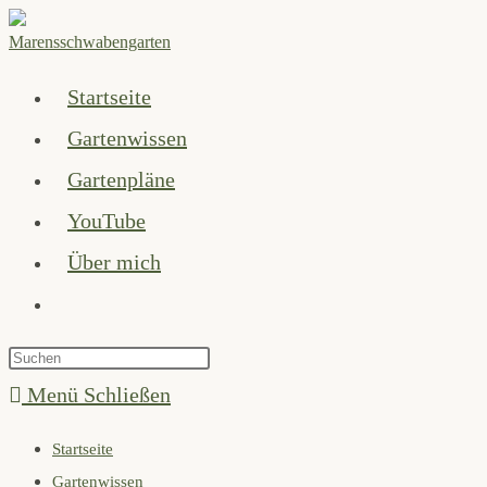
Zum
Inhalt
springen
Startseite
Gartenwissen
Gartenpläne
YouTube
Über mich
Website-
Suche
Press
umschalten
Escape
Menü
Schließen
to
Startseite
close
Gartenwissen
the