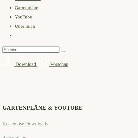
Gartenpläne
search
YouTube
panel.
Über mich
Website-
Suche
Diese
umschalten
Website
Download
Vorschau
durchsuchen
GARTENPLÄNE & YOUTUBE
Kostenlose Downloads
Anbaupläne