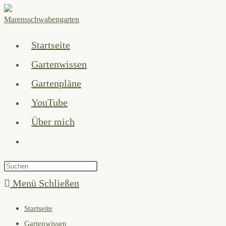
Zum
Inhalt
springen
Startseite
Gartenwissen
Gartenpläne
YouTube
Über mich
Website-
Suche
Press
umschalten
Escape
Menü
Schließen
to
Startseite
close
Gartenwissen
the