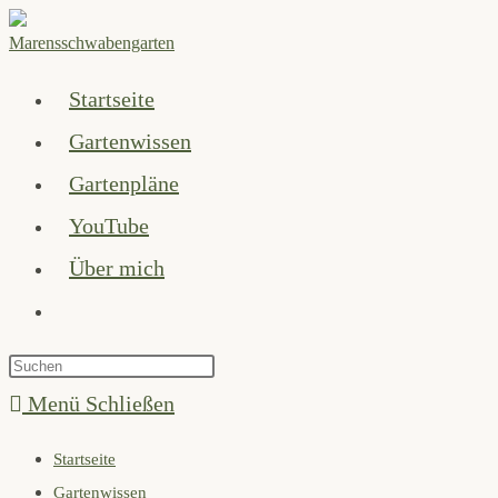
Zum
Inhalt
springen
Startseite
Gartenwissen
Gartenpläne
YouTube
Über mich
Website-
Suche
Press
umschalten
Escape
Menü
Schließen
to
Startseite
close
Gartenwissen
the