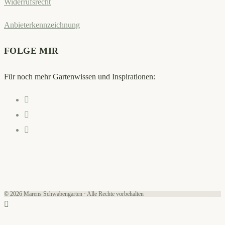
Widerrufsrecht
Anbieterkennzeichnung
FOLGE MIR
Für noch mehr Gartenwissen und Inspirationen:
Opens
in
Opens
a
in
Opens
new
a
in
tab
new
a
tab
new
tab
© 2026 Marens Schwabengarten · Alle Rechte vorbehalten