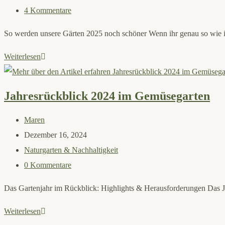
Kategorie:
Beitrags-
4 Kommentare
Kommentare:
So werden unsere Gärten 2025 noch schöner Wenn ihr genau so wie ich
Meine
Weiterlesen
Gartenpläne
für
Jahresrückblick 2024 im Gemüsegarten
2025
Beitrags-
Maren
Autor:
Beitrag
Dezember 16, 2024
veröffentlicht:
Beitrags-
Naturgarten & Nachhaltigkeit
Kategorie:
Beitrags-
0 Kommentare
Kommentare:
Das Gartenjahr im Rückblick: Highlights & Herausforderungen Das Ja
Jahresrückblick
Weiterlesen