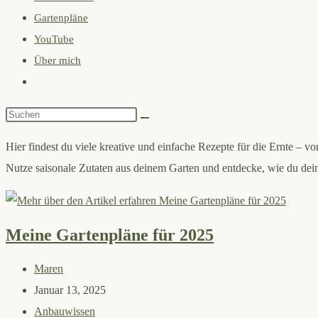
Gartenpläne
search
YouTube
panel.
Über mich
Website-
Suche
Diese
umschalten
Website
Hier findest du viele kreative und einfache Rezepte für die Ernte – v
durchsuchen
Nutze saisonale Zutaten aus deinem Garten und entdecke, wie du dein
Meine Gartenpläne für 2025
Beitrags-
Maren
Autor:
Beitrag
Januar 13, 2025
veröffentlicht:
Beitrags-
Anbauwissen