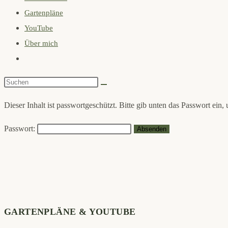
Gartenpläne
search
YouTube
panel.
Über mich
Website-
Suche
Diese
umschalten
Website
Dieser Inhalt ist passwortgeschützt. Bitte gib unten das Passwort ein
durchsuchen
Passwort:
GARTENPLÄNE & YOUTUBE