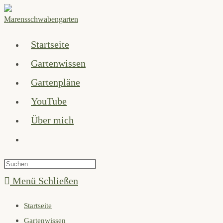
Zum
Inhalt
springen
Startseite
Gartenwissen
Gartenpläne
YouTube
Über mich
Website-
Suche
Press
umschalten
Escape
Menü
Schließen
to
Startseite
close
Gartenwissen
the