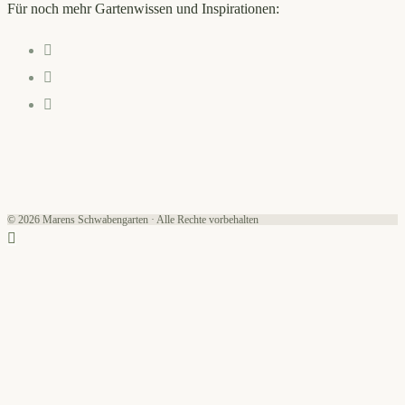
Für noch mehr Gartenwissen und Inspirationen:
Opens
in
Opens
a
in
Opens
new
a
in
tab
new
a
tab
new
tab
© 2026 Marens Schwabengarten · Alle Rechte vorbehalten