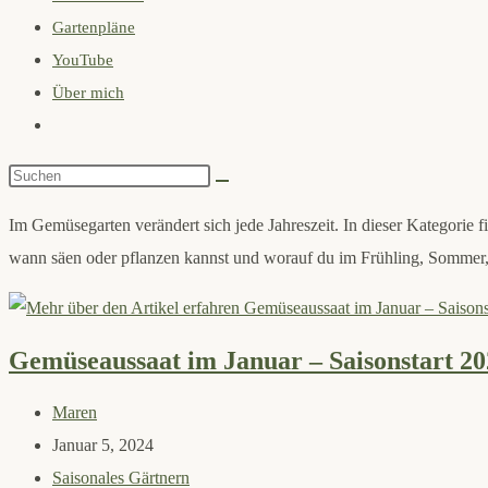
Gartenpläne
search
YouTube
panel.
Über mich
Website-
Suche
Diese
umschalten
Website
Im Gemüsegarten verändert sich jede Jahreszeit. In dieser Kategorie 
durchsuchen
wann säen oder pflanzen kannst und worauf du im Frühling, Sommer, 
Gemüseaussaat im Januar – Saisonstart 20
Beitrags-
Maren
Autor:
Beitrag
Januar 5, 2024
veröffentlicht:
Beitrags-
Saisonales Gärtnern