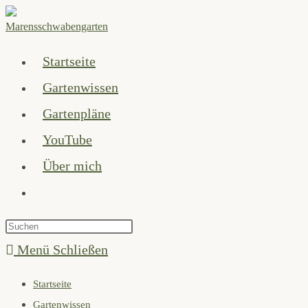
Zum
Inhalt
springen
Startseite
Gartenwissen
Gartenpläne
YouTube
Über mich
Website-
Suche
Press
umschalten
Escape
Menü
Schließen
to
Startseite
close
Gartenwissen
the