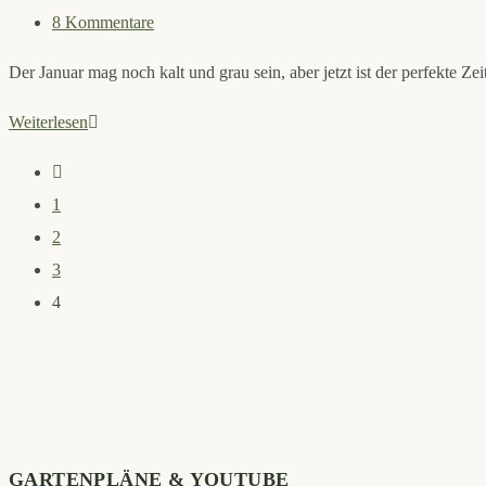
Kategorie:
Beitrags-
8 Kommentare
Kommentare:
Der Januar mag noch kalt und grau sein, aber jetzt ist der perfekte
Gemüseaussaat
Weiterlesen
im
Zur
Januar
vorherigen
1
–
Seite
2
Saisonstart
3
2024
4
GARTENPLÄNE & YOUTUBE